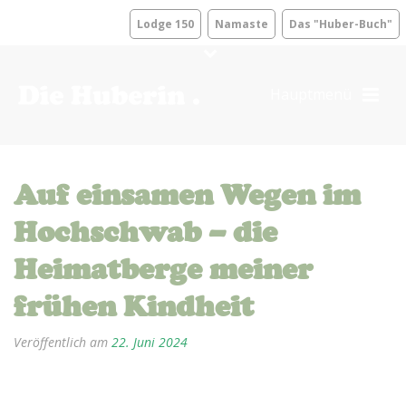
Lodge 150
Namaste
Das "Huber-Buch"
Auf einsamen Wegen im
Hochschwab – die
Heimatberge meiner
frühen Kindheit
Veröffentlich am
22. Juni 2024