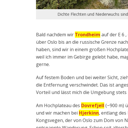
Dichte Flechten und Niederwuchs sind
Bald nachdem wir
Trondheim
auf der E 6 
über Oslo bis an die russische Grenze nach
haben, sind wir in einem großen Hochplatea
weil ich immer im Gebirge gelebt habe, ma
gerne.
Auf festem Boden und bei weiter Sicht, zie
die Entfernung verschwindet. Das ist ange
Vorteil und lässt mich die Umgebung stets
Am Hochplateau des
Dovrefjell
(~900 m) ü
und wir machen bei
Hjerkinn
, entlang des
Kongsvegen, der von Oslo zum Dom von Ni
entspannte Wanderung. Schon seit alters