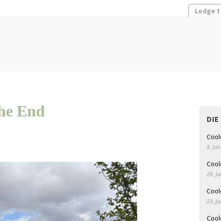
Lodge 1
the End
DIE
Cool
9. Jul
Coolc
29. Ju
Coolc
23. Ju
Coolc