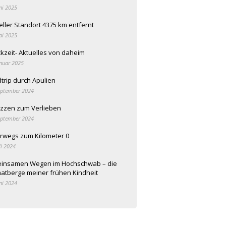
ni 2025
eller Standort 4375 km entfernt
ai 2025
kzeit- Aktuelles von daheim
anuar 2025
trip durch Apulien
eptember 2024
zzen zum Verlieben
eptember 2024
rwegs zum Kilometer 0
li 2024
einsamen Wegen im Hochschwab – die
atberge meiner frühen Kindheit
ni 2024