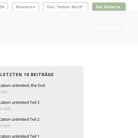
50
Namaste
Das "Huber-Buch"
Die Huberin.
 LETZTEN 10 BEITRÄGE
cation unlimited, the End
i 2025
ation unlimited Teil 3
ni 2025
ation unlimited Teil 2
ni 2025
ation unlimited Teil 1