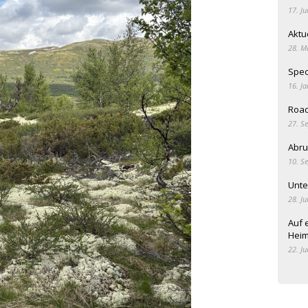
17. Ju
Aktu
28. M
Spec
16. J
Road
27. S
Abru
10. S
Unte
28. Ju
Auf 
Heim
22. Ju