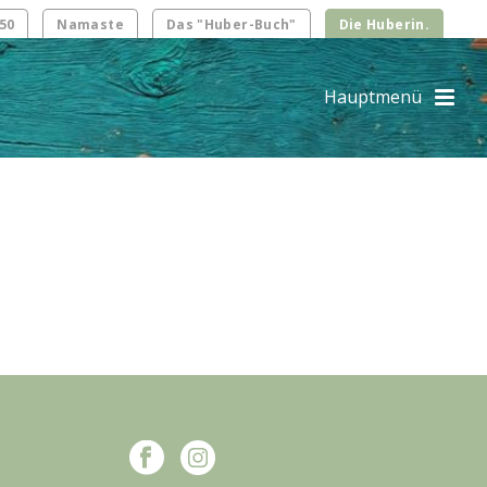
50
Namaste
Das "Huber-Buch"
Die Huberin.