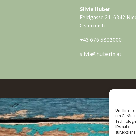
Silvia Huber
Feldgasse 21, 6342 Nie
Österreich
+43 676 5802000
silvia@huberin.at
Um Ihnen ei
um Gerätein
Technologie
IDs auf die
zurückziehe